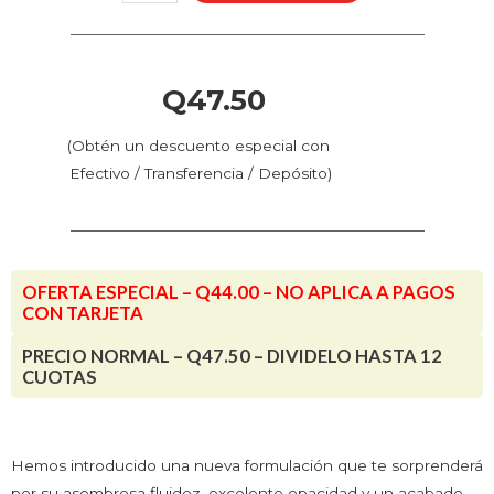
-
Verde
Americano
(70.893
Q
47.50
-
Pos.
(Obtén un descuento especial con
105)
Efectivo / Transferencia / Depósito)
cantidad
OFERTA ESPECIAL – Q44.00 – NO APLICA A PAGOS
CON TARJETA
PRECIO NORMAL – Q47.50 – DIVIDELO HASTA 12
CUOTAS
Hemos introducido una nueva formulación que te sorprenderá
por su asombrosa fluidez, excelente opacidad y un acabado