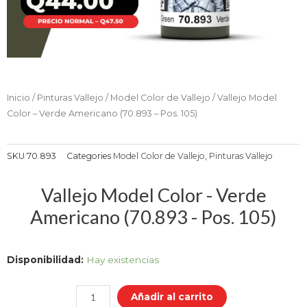
Inicio
/
Pinturas Vallejo
/
Model Color de Vallejo
/ Vallejo Model
Color – Verde Americano (70.893 – Pos. 105)
SKU
70.893
Categories
Model Color de Vallejo
,
Pinturas Vallejo
Vallejo Model Color - Verde
Americano (70.893 - Pos. 105)
Vallejo
Disponibilidad:
Hay existencias
Model
Color
Añadir al carrito