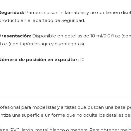
Seguridad:
Primers no son inflamables y no contienen disolv
producto en el apartado de Seguridad.
Presentación:
Disponible en botellas de 18 ml/0.6 fl oz (con
fl oz (con tapón bisagra y cuentagotas).
Número de posición en expositor:
10
rofesional para modelistas y artistas que buscan una base p
tiza una superficie uniforme que no oculta los detalles de 
ina, PVC, latón, metal blanco o madera. Para obtener mejor