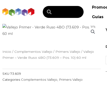
Ir
Promoc
al
Search
contenido
Guías
V
Inicio
/
Complementos Vallejo
/
Primers Vallejo
/ Vallejo
Primer – Verde Ruso 4BO (73.609 – Pos. 10) 60 ml
-
SKU
73.609
Categories
Complementos Vallejo
,
Primers Vallejo
-
1