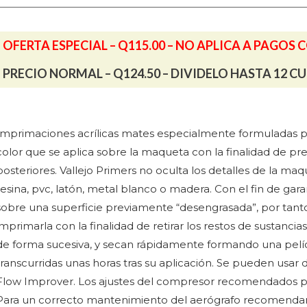
60
ml
OFERTA ESPECIAL – Q115.00 – NO APLICA A PAGOS 
cantidad
PRECIO NORMAL – Q124.50 – DIVIDELO HASTA 12 C
Imprimaciones acrílicas mates especialmente formuladas pa
color que se aplica sobre la maqueta con la finalidad de pre
posteriores. Vallejo Primers no oculta los detalles de la ma
resina, pvc, latón, metal blanco o madera. Con el fin de gar
sobre una superficie previamente “desengrasada”, por tant
imprimarla con la finalidad de retirar los restos de sustan
de forma sucesiva, y secan rápidamente formando una pelíc
transcurridas unas horas tras su aplicación. Se pueden usar
Flow Improver. Los ajustes del compresor recomendados para
Para un correcto mantenimiento del aerógrafo recomendam