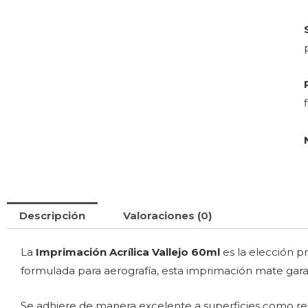
Descripción
Valoraciones (0)
La
Imprimación Acrílica Vallejo 60ml
es la elección p
formulada para aerografía, esta imprimación mate garan
Se adhiere de manera excelente a superficies como res