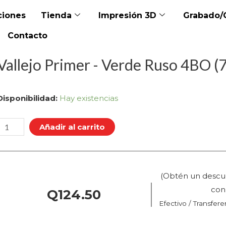
iones
Tienda
Impresión 3D
Grabado/
Contacto
Vallejo Primer - Verde Ruso 4BO (7
allejo
Disponibilidad:
Hay existencias
Primer
Añadir al carrito
Verde
Ruso
4BO
(Obtén un descu
(73.609
co
Q
124.50
Efectivo / Transfere
Pos.
0)