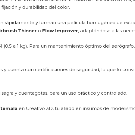
jación y durabilidad del color.
an rápidamente y forman una película homogénea de extraord
Airbrush Thinner
o
Flow Improver
, adaptándose a las nece
I (0.5 a 1 kg). Para un mantenimiento óptimo del aerógraf
s y cuenta con certificaciones de seguridad, lo que lo conv
bisagra y cuentagotas, para un uso práctico y controlado.
atemala
en Creativo 3D, tu aliado en insumos de modelismo y