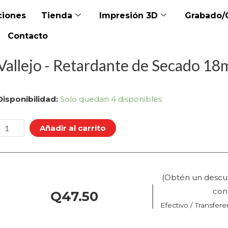
iones
Tienda
Impresión 3D
Grabado/
Contacto
Vallejo - Retardante de Secado 18m
allejo
Disponibilidad:
Solo quedan 4 disponibles
Retardante
Añadir al carrito
de
Secado
18ml
(Obtén un descu
(70.597
co
Q
47.50
Efectivo / Transfere
Pos.
212)