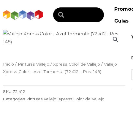
Ir
Promoc
al
Search
contenido
Guías
V
Inicio
/
Pinturas Vallejo
/
Xpress Color de Vallejo
/ Vallejo
Xpress Color – Azul Tormenta (72.412 – Pos. 148)
-
SKU
72.412
Categories
Pinturas Vallejo
,
Xpress Color de Vallejo
-