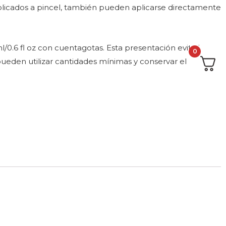
aplicados a pincel, también pueden aplicarse directamente
/0.6 fl oz con cuentagotas. Esta presentación evita la
0
pueden utilizar cantidades mínimas y conservar el