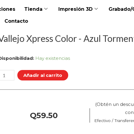
iones
Tienda
Impresión 3D
Grabado/
Contacto
Vallejo Xpress Color - Azul Torment
allejo
Disponibilidad:
Hay existencias
Xpress
Color
Añadir al carrito
Azul
Tormenta
(Obtén un descu
(72.412
co
Q
59.50
Efectivo / Transfere
Pos.
148)