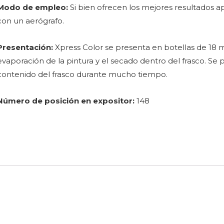
Modo de empleo:
Si bien ofrecen los mejores resultados 
con un aerógrafo.
Presentación:
Xpress Color se presenta en botellas de 18 ml
evaporación de la pintura y el secado dentro del frasco. Se 
contenido del frasco durante mucho tiempo.
Número de posición en expositor:
148