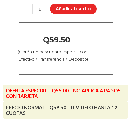
Color
Añadir al carrito
-
Carne
Putrefacta
(72.452
Q
59.50
-
Pos.
(Obtén un descuento especial con
164)
Efectivo / Transferencia / Depósito)
cantidad
OFERTA ESPECIAL – Q55.00 – NO APLICA A PAGOS
CON TARJETA
PRECIO NORMAL – Q59.50 – DIVIDELO HASTA 12
CUOTAS