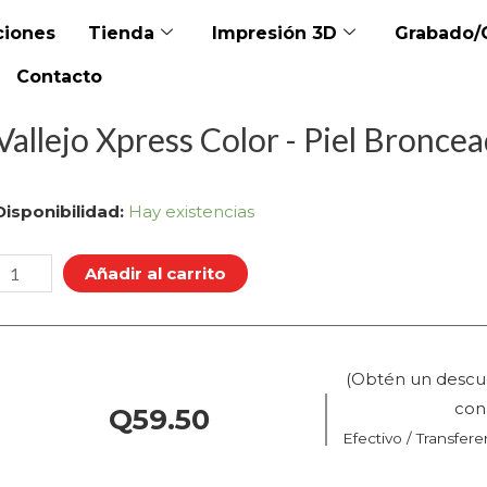
iones
Tienda
Impresión 3D
Grabado/
Contacto
Vallejo Xpress Color - Piel Broncea
allejo
Disponibilidad:
Hay existencias
Xpress
Color
Añadir al carrito
iel
Bronceada
(Obtén un descu
(72.471
co
Q
59.50
Efectivo / Transfere
Pos.
183)