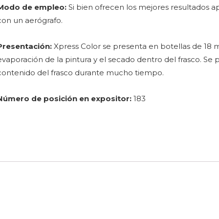
Modo de empleo:
Si bien ofrecen los mejores resultados 
con un aerógrafo.
Presentación:
Xpress Color se presenta en botellas de 18 ml
evaporación de la pintura y el secado dentro del frasco. Se 
contenido del frasco durante mucho tiempo.
Número de posición en expositor:
183