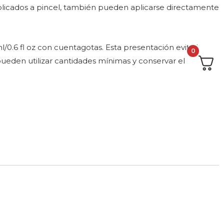
aplicados a pincel, también pueden aplicarse directamente
/0.6 fl oz con cuentagotas. Esta presentación evita la
0
pueden utilizar cantidades mínimas y conservar el