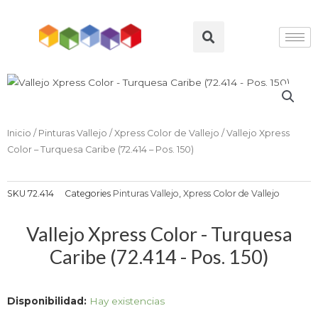
Ir
al
Search
contenido
Inicio
/
Pinturas Vallejo
/
Xpress Color de Vallejo
/ Vallejo Xpress
Color – Turquesa Caribe (72.414 – Pos. 150)
SKU
72.414
Categories
Pinturas Vallejo
,
Xpress Color de Vallejo
Vallejo Xpress Color - Turquesa
Caribe (72.414 - Pos. 150)
Vallejo
Disponibilidad:
Hay existencias
Xpress