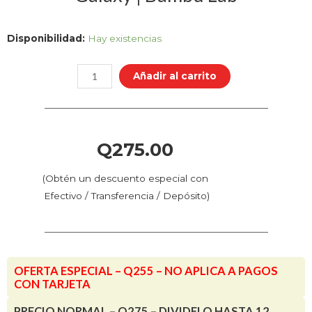
X1,
Disponibilidad:
Hay existencias
P1
y
Añadir al carrito
A1
-
Placa
de
Q
275.00
Superficie
de
(Obtén un descuento especial con
Galaxy
Efectivo / Transferencia / Depósito)
|
Bambu
Lab
cantidad
OFERTA ESPECIAL – Q255 – NO APLICA A PAGOS
CON TARJETA
PRECIO NORMAL – Q275 – DIVIDELO HASTA 12